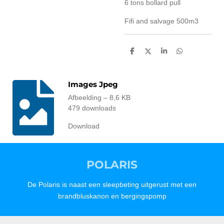
6 tons bollard pull
Fifi and salvage 500m3
D
D
S
D
e
e
h
e
l
e
a
l
e
l
r
e
n
e
n
Images Jpeg
Afbeelding – 8,6 KB
479 downloads
Download
POLARIS
De Polaris is naast een sleepbeting uitgerust met een
brandbluskanon en bergingspomp