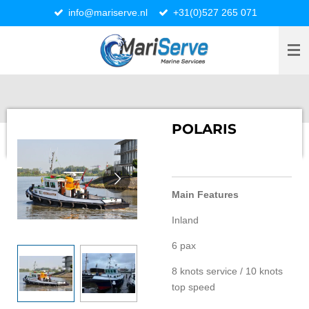
info@mariserve.nl
+31(0)527 265 071
Ga
direct
naar
de
hoofdinhoud
POLARIS
Main Features
Inland
6 pax
8 knots service / 10 knots
top speed