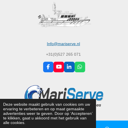
Info@mariserve.nl
+31(0)527 265 071
F
Y
L
W
a
o
i
h
c
u
n
a
e
T
k
t
b
u
e
s
o
b
d
A
o
e
I
p
k
n
p
Deze website maakt gebruik van cookies om uw
ervaring te verbeteren en op maat gemaakte
© 2024 - 2026 MariServe
advertenties weer te geven. Door op ‘Accepteren’
te klikken, gaat u akkoord met het gebruik van
alle cookies.