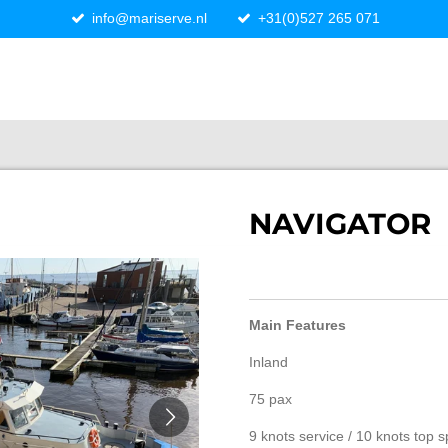
info@mariserve.nl
+31(0)527 265 071
NAVIGATOR
Main Features
Inland
75 pax
9 knots service / 10 knots top 